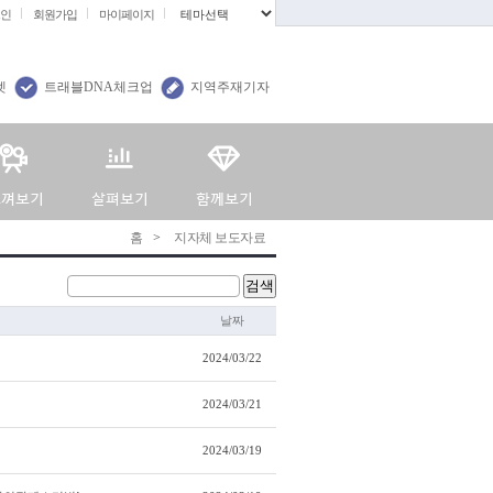
인
회원가입
마이페이지
.
렛
트래블DNA체크업
지역주재기자
홈
>
지자체 보도자료
검색
날짜
2024/03/22
2024/03/21
2024/03/19