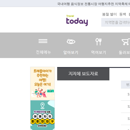
국내여행 음식정보 전통시장 여행지추천 지역축제
봄철 별미
동백
지자체 보도자료
번
5
5
5