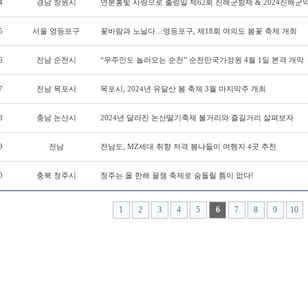
4
경남 창원시
연분홍빛 사랑으로 출렁일 제62회 진해군항제 & 2024진해
5
서울 영등포구
꽃바람과 노닐다…영등포구, 제18회 여의도 봄꽃 축제 개최
6
전남 순천시
“우주인도 놀러오는 순천” 순천만국가정원 4월 1일 본격 개막
7
전남 목포시
목포시, 2024년 유달산 봄 축제 3월 마지막주 개최
8
충남 논산시
2024년 달라진 논산딸기축제 볼거리와 즐길거리 살펴보자
9
전남
전남도, MZ세대 취향 저격 봄나들이 여행지 4곳 추천
0
충북 청주시
청주는 올 한해 꿀잼 축제로 숨돌릴 틈이 없다!
1
2
3
4
5
6
7
8
9
10