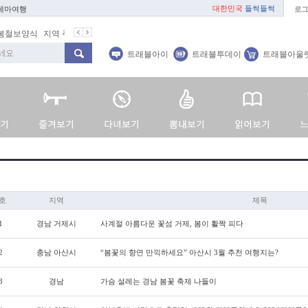
대한민국
들썩들썩
 테마여행
로그
봄철보양식
지역 주재기자
쇼 미 더 트래블아이
봄꽃
벚꽃명소
트래블아이
트래블투데이
트래블아울
호
지역
제목
1
경남 거제시
사계절 아름다운 꽃섬 거제, 봄이 활짝 피다
2
충남 아산시
“봄꽃의 향연 만끽하세요” 아산시 3월 추천 여행지는?
3
경남
가슴 설레는 경남 봄꽃 축제 나들이