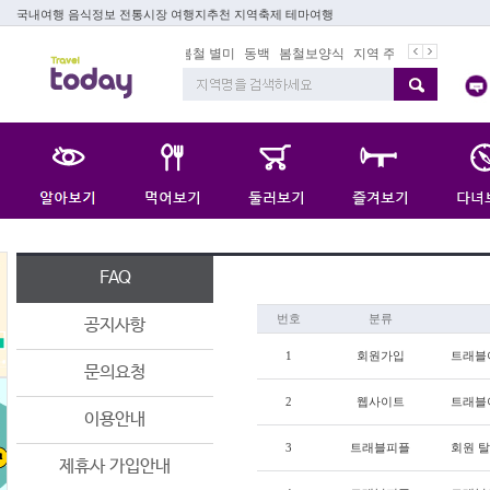
국내여행 음식정보 전통시장 여행지추천 지역축제 테마여행
봄철 별미
동백
봄철보양식
지역 주재기자
쇼 미 더 트
FAQ
번호
분류
공지사항
1
회원가입
트래블
문의요청
2
웹사이트
트래블
이용안내
3
트래블피플
회원 탈
제휴사 가입안내