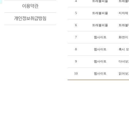
4
트래블피플
트래블
이용약관
5
트래블피플
지자체
개인정보취급방침
6
트래블피플
트래블투
7
웹사이트
화면이
8
웹사이트
혹시 
9
웹사이트
다녀보기
10
웹사이트
읽어보