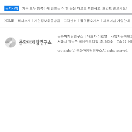
공지사항
가족 모두 행복하게 만드는 여.행.운은 타로로 확인하고, 포인트 받으세요!
HOME
회사소개
개인정보취급방침
고객센터
플랫폼소개서
파트너쉽 가입안내
문화마케팅연구소
대표자:이호열
사업자등록번호:2
서울시 강남구 테헤란로82길 15, 393호
Tel: 02-4
copyright (c)
문화마케팅연구소
All rights reserved.