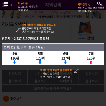
메뉴버튼
지역검색
지역검색
로그인,전체메뉴등
원하는 지역의 관광정보를
항목 확인
한눈에 다보기
경기도 안성시
지역기반의 트래블피플 활동지수
관광정보에 대한 트래블피플
반응 수치 (월간 단위 업데이트)
방문자수
2,737,819
지역호감도
5.86
방문자수
2,737,819
지역호감도
5.86
지역 호감도 순위 (최근 4개월)
지역호감도 순위 (최근 4개월)
4월
5월
6월
7월
4월
5월
6월
7월
116위
123위
127위
126위
116위
123위
127위
126위
지역기반의 표준화된 관광지표
읽어보기
느껴보기
알아보기
먹어보기
지역호감도 순위를
월간 단위로 시각화한 데이터
둘러보기
즐겨보기
다녀보기
뽐내보기
트래블아울렛 상품 전체보기
읽어보기