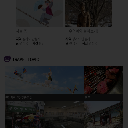
하늘 춤
바우덕이와 놀아보세!
붉은 뺨
지역
경기도 안성시
지역
경기도 안성시
지역
경기
글
편집국
사진
편집국
글
편집국
사진
편집국
글
편집국
TRAVEL TOPIC
편안함이 안성맞춤 안성
한우