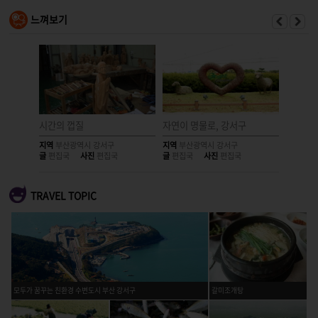
느껴보기
시간의 껍질
자연이 명물로, 강서구
두 갈래
지역
부산광역시 강서구
지역
부산광역시 강서구
지역
부산
글
편집국
사진
편집국
글
편집국
사진
편집국
글
편집국
TRAVEL TOPIC
모두가 꿈꾸는 친환경 수변도시 부산 강서구
갈미조개탕