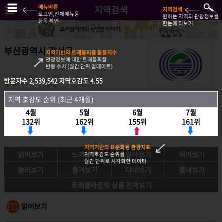
메뉴버튼
지역검색
지역검색
로그인,전체메뉴등
원하는 지역의 관광정보를
항목 확인
한눈에 다보기
부산광역시 강서구
지역기반의 트래블피플 활동지수
관광정보에 대한 트래블피플
반응 수치 (월간 단위 업데이트)
방문자수
2,539,542
지역호감도
4.55
방문자수
2,539,542
지역호감도
4.55
지역 호감도 순위 (최근 4개월)
지역호감도 순위 (최근 4개월)
4월
5월
6월
7월
4월
5월
6월
7월
132위
162위
155위
161위
132위
162위
155위
161위
지역기반의 표준화된 관광지표
읽어보기
느껴보기
알아보기
먹어보기
지역호감도 순위를
월간 단위로 시각화한 데이터
둘러보기
즐겨보기
다녀보기
뽐내보기
트래블아울렛 상품 전체보기
읽어보기