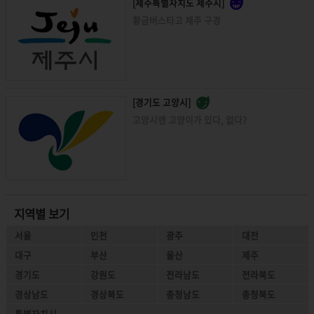
[제주특별자치도 제주시]
황금버스타고 제주 구경
[경기도 고양시]
고양시엔 고양이가 있다, 없다?
지역별 보기
서울
인천
광주
대전
대구
부산
울산
제주
경기도
강원도
전라남도
전라북도
경상남도
경상북도
충청남도
충청북도
특별자치시