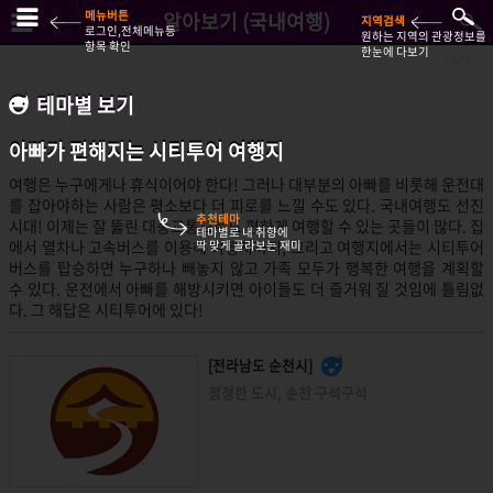
메뉴버튼
알아보기 (국내여행)
지역검색
로그인,전체메뉴등
원하는 지역의 관광정보를
항목 확인
한눈에 다보기
테마별 보기
테마별 보기
아빠가 편해지는 시티투어 여행지
아빠가 편해지는 시티투어 여행지
여행은 누구에게나 휴식이어야 한다! 그러나 대부분의 아빠를 비롯해 운전대
를 잡아야하는 사람은 평소보다 더 피로를 느낄 수도 있다. 국내여행도 선진
추천테마
시대! 이제는 잘 뚫린 대중교통으로도 편하게 여행할 수 있는 곳들이 많다. 집
테마별로 내 취향에
에서 열차나 고속버스를 이용해 여행지까지, 그리고 여행지에서는 시티투어
딱 맞게 골라보는 재미
버스를 탑승하면 누구하나 빼놓지 않고 가족 모두가 행복한 여행을 계획할
수 있다. 운전에서 아빠를 해방시키면 아이들도 더 즐거워 질 것임에 틀림없
다. 그 해답은 시티투어에 있다!
[전라남도 순천시]
청정한 도시, 순천 구석구석