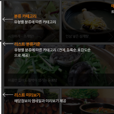
분류 카테고리
튀
유형별 분류에 따른 카테고리
시원하게~ 초계탕!
인삼 넣은 삼계탕
리스트 분류기준
유형별 분류에 따른 카테고리 (전체,등록순,호감도순
경기도 동두천시
충청남도 금산군
으로 제공)
살얼음이 동동 뜨는 시원한 육수에 기
삼계탕엔 원래 인삼이 들어가는 것 아
름기가 빠진 닭고기를 얹은 초계탕, 몸
니냐고? 인삼에도 급이 있다. 금산 인
에 좋을 뿐더러 시원하기까지 하다.
삼이 들어갔다면 삼계탕 중에서도 으
뜸!
이름만 들어도 활력이 생기는 용봉탕
리스트 미리보기
충청북도 영동군
해당정보의 썸네일과 미리보기 제공
영동은 소백산맥을 중심으로 한 높은 산들이 많고 자연경관이 수려해 많은 관광객들
의 발길을 끈다. 자연이 아름다운 영동에선 마치 왕이 된 듯한 음식을 먹을 수 있는데
그 중 대표적인 것이 바로 용봉탕!