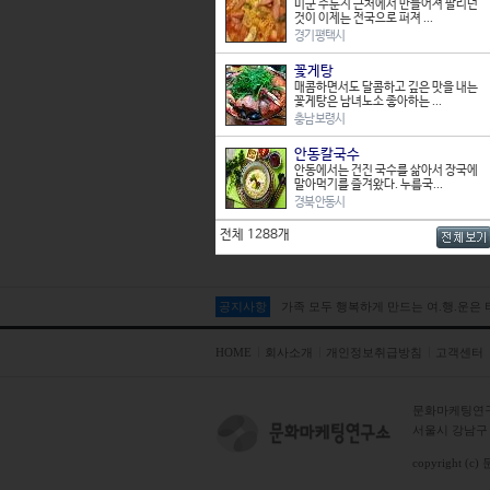
매콤하면서도 달콤하고 깊은 맛을 내
미군 주둔지 근처에서 만들어져 팔리던
는 꽃게탕은 남녀노소 좋아하는 ...
것이 이제는 전국으로 퍼져 ...
충남 보령시
경기 평택시
안동칼국수
꽃게탕
안동에서는 건진 국수를 삶아서 장국
매콤하면서도 달콤하고 깊은 맛을 내는
에 말아먹기를 즐겨왔다. 누름국...
꽃게탕은 남녀노소 좋아하는 ...
경북 안동시
충남 보령시
의령 소바(메밀국수)
안동칼국수
전체 1288개
일본의 소바를 우리나라 식으로 개량
안동에서는 건진 국수를 삶아서 장국에
한 음식인 메밀국수는 가다랭이 ...
말아먹기를 즐겨왔다. 누름국...
경남 의령군
경북 안동시
아구찜
전체 1288개
익산에는 아구찜 전문점이 많은데, 다
른 지역에 비해 특이한 점은 ...
전북 익산시
공지사항
가족 모두 행복하게 만드는 여.행.운은
칡국수
칡을 재료로 하여 면을 뽑는 칡국수는
막국수와 맛과 모양이 비슷해...
HOME
회사소개
개인정보취급방침
고객센터
강원 춘천시
오골계구이
문화마케팅연
오래전 충남 논산에서 천연기념물인
서울시 강남구 테
오골계를 식용으로 개량한 ‘연산...
강원 양구군
copyright (c)
닭갈비