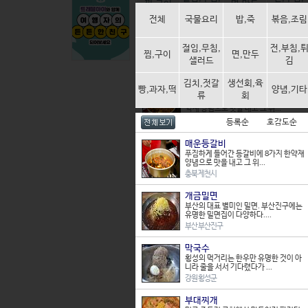
찜,구이
면,만두
샐러드
튀김
전체
국물요리
밥,죽
볶음,조림
빵,과자,
김치,젓갈
생선회,육
양념,기타
떡
류
회
절임,무침,
전,부침,
찜,구이
면,만두
샐러드
김
등록순
호감도순
전체보기
상품만 보기
김치,젓갈
생선회,육
빵,과자,떡
매운등갈비
양념,기타
류
회
푸짐하게 들어간 등갈비에 8가지 한
약재 양념으로 맛을 내고 그 위...
충북 제천시
등록순
호감도순
개금밀면
매운등갈비
부산의 대표 별미인 밀면. 부산진구에
푸짐하게 들어간 등갈비에 8가지 한약재
는 유명한 밀면집이 다양하다....
양념으로 맛을 내고 그 위...
부산 부산진구
충북 제천시
막국수
개금밀면
횡성의 먹거리는 한우만 유명한 것이
부산의 대표 별미인 밀면. 부산진구에는
아니라 줄을 서서 기다렸다가 ...
유명한 밀면집이 다양하다....
강원 횡성군
부산 부산진구
부대찌개
막국수
미군 주둔지 근처에서 만들어져 팔리
횡성의 먹거리는 한우만 유명한 것이 아
던 것이 이제는 전국으로 퍼져 ...
니라 줄을 서서 기다렸다가 ...
경기 평택시
강원 횡성군
꽃게탕
부대찌개