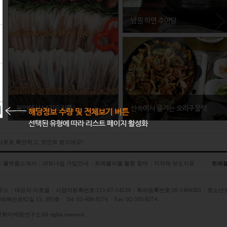
남원 하면 추어탕
전라북도 남원시
남원 하면 추어탕, 추어탕 하면 남원이
다. 섬진강 미꾸라지로 만든 추어탕,
생각만 해도 침이 꿀꺽 넘어간다.
무안에서 낙지요리를!
산속에서 즐기는 오리주물럭
해당정보 수량 및 전체보기 버튼
선택된 유형에 따라 리스트 페이지 활성화
경기도 양평군
 타로로 확인하고, 포인트 받으세요!
양평에서라면 오리고기를 산채요리들과 
는 오리고기는 불포화지방산이 풍부하며
플랫폼소개서
파트너쉽 가입안내
트래블피플 활동 참여
지자체 보도자료
트래
구소
대표자:이호열
사업자등록번호:215-87-14539
특허등록번호:10-1494363
청소년
헤란로82길 15, 393호
Tel: 02-408-9274
Fax: 02-595-9274
전라남도 무안군
문화마케팅연구소
All rights reserved.
무안에서 가장 유명한 음식 중 하나는