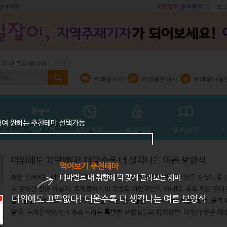
대한민국
들썩들썩
 테마여행
로그
 미 더 트래블아이
봄꽃
벚꽃명소
봄철 별미
동백
봄철보양식
트래블아이
트래블투데이
트래블아울
하여 원하는 추천테마 선택가능
더위에도 끄떡없다! 더울수록 더 생각나는 여름 보양식
먹어보기 추천테마
테마별로 내 취향에 딱 맞게 골라보는 재미
매일 느껴지는 더위가 남다른 지금, 우선은 복날에 보양식으로 무엇을 드실지 묻고
지 못하신 것은 아닐지, 트래블아이의 걱정도 이만저만이 아니다. 푹푹 찌는 무더
더위에도 끄떡없다! 더울수록 더 생각나는 여름 보양식
블피플을 위해 트래블아이가 준비한 이번 음식들은 여름의 보양식들. 초복, 중복 
말자. 트래블아이가 소개해 드리는 특별한 보양식들과 함께라면, 더위가 무슨 대