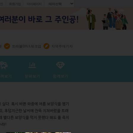
인
회원가입
마이페이지
.
렛
트래블DNA체크업
지역주재기자
 싶다. 혹시 바쁜 와중에 여름 보양식을 챙기
위, 후덥지근한 날씨에 잔뜩 지쳐버렸을 트래
때 별다른 보양식을 먹지 못했다 해도 풀 죽지
수랴!