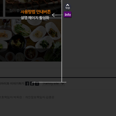
힘이 불끈, 장어구이
사용방법 안내버튼
설명 페이지 활성화
전라남도 여수시
대표적인 스테미너 음식을 꼽아 볼 때
빠지는 적이 없는 장어구이! 전국 곳곳
함께 먹을 수 있다. 알칼리성 육류로 분류되
에 장어구이 맛집들이 산재해 있지만,
, 피부 미용에도 아주 좋다는 사실!
블아이와 이야기하기
트래블아이가 추천하고 싶은 것은 여
수의 장어다.
보호책임자:박옥란
개인정보책임자:김종운