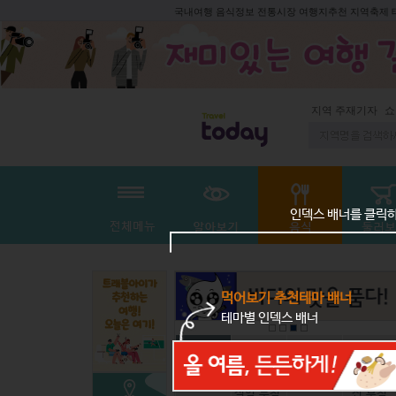
국내여행 음식정보 전통시장 여행지추천 지역축제
지역 주재기자
쇼
인덱스 배너를 클릭
먹어보기 추천테마 배너
테마별 인덱스 배너
전체
국물요리
밥,죽
볶음,조림
절임,무침,
전,부침,