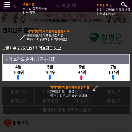
메뉴버튼
지역검색
지역검색
로그인,전체메뉴등
원하는 지역의 관광정보를
항목 확인
한눈에 다보기
전라남도 함평군
지역기반의 트래블피플 활동지수
관광정보에 대한 트래블피플
반응 수치 (월간 단위 업데이트)
방문자수
2,767,397
지역호감도
5.12
방문자수
2,767,397
지역호감도
5.12
지역 호감도 순위 (최근 4개월)
지역호감도 순위 (최근 4개월)
4월
5월
6월
7월
4월
5월
6월
7월
100위
104위
97위
107위
100위
104위
97위
107위
지역기반의 표준화된 관광지표
읽어보기
느껴보기
알아보기
먹어보기
지역호감도 순위를
월간 단위로 시각화한 데이터
둘러보기
즐겨보기
다녀보기
뽐내보기
트래블아울렛 상품 전체보기
읽어보기