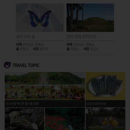
네가 오는 날
언덕 위에 언덕으로
어느 순
지역
전라남도 함평군
지역
전라남도 함평군
지역
전라
글
편집국
사진
편집국
글
편집국
사진
편집국
글
편집국
TRAVEL TOPIC
사시사철 색다른 즐거움 함평
오도리(보리새우)