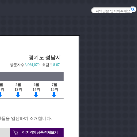
경기도 성남시
방문자수
3,964,079
호감도
8.67
4월
5월
6월
7월
2위
13위
14위
15위
상품을 엄선하여 소개합니다.
이 지역의 상품 전체보기