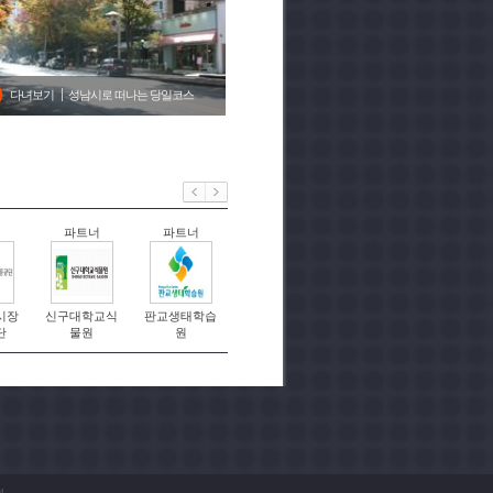
다녀보기
성남시로 떠나는 당일코스
너
파트너
파트너
파트너
한줄리포터
시장
신구대학교식
판교생태학습
한국학중앙연
Marco
단
물원
원
구원