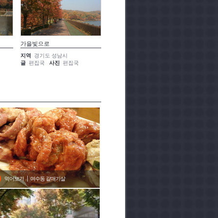
가을빛으로
아래로 열린 문
오색으로
지역
경기도 성남시
지역
경기도 성남시
지역
경
글
편집국
사진
편집국
글
편집국
사진
편집국
글
편집
먹어보기
여수동 갈매기살