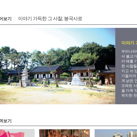
이야기 가득한 그 사찰, 봉국사로
어보기
이야기 
우리나라에
서 불교가
이 때를 
한 사찰들
키고 서 
기들이야 
게 낡은 
오래된 사
을 더욱 
위치한 천
껴보기