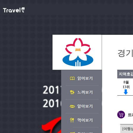
경기
지역호감
8월
13위
트
[여행