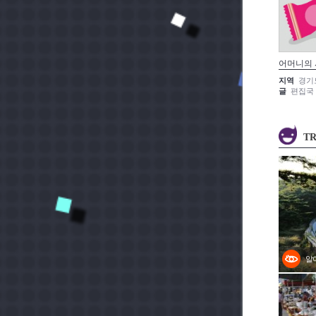
어머니의
지역
경기
글
편집국
TR
알