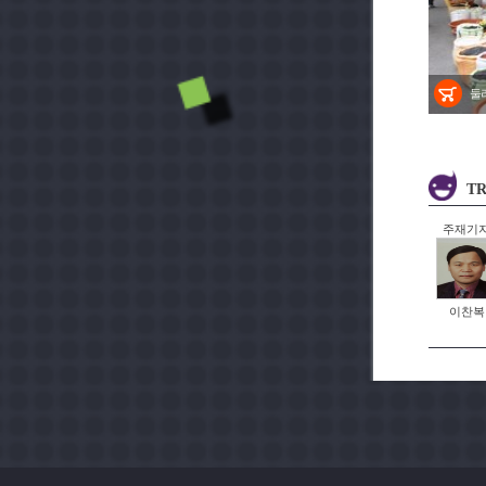
둘
TR
주재기
이찬복