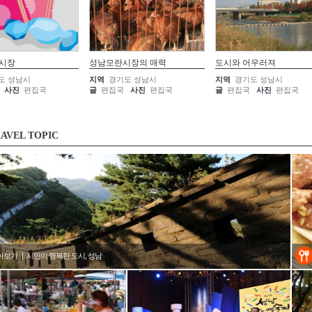
 시장
성남모란시장의 매력
도시와 어우러져
도 성남시
지역
경기도 성남시
지역
경기도 성남시
사진
편집국
글
편집국
사진
편집국
글
편집국
사진
편집국
AVEL TOPIC
아보기
시민이 행복한 도시, 성남