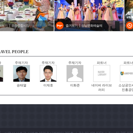
러보기
모란종합시장
즐겨보기
성남문화예술제
AVEL PEOPLE
자
주재기자
주재기자
주재기자
파트너
파트
송태열
이재호
이화준
네이버 라이브
소상공인
러리
진흥공