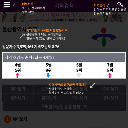
메뉴버튼
지역검색
지역검색
로그인,전체메뉴등
원하는 지역의 관광정보를
항목 확인
한눈에 다보기
울산광역시 중구
지역기반의 트래블피플 활동지수
관광정보에 대한 트래블피플
반응 수치 (월간 단위 업데이트)
방문자수
3,929,464
지역호감도
8.26
방문자수
3,929,464
지역호감도
8.26
지역 호감도 순위 (최근 4개월)
지역호감도 순위 (최근 4개월)
4월
5월
6월
7월
4월
5월
6월
7월
5위
9위
9위
8위
5위
9위
9위
8위
지역기반의 표준화된 관광지표
읽어보기
느껴보기
알아보기
먹어보기
지역호감도 순위를
월간 단위로 시각화한 데이터
둘러보기
즐겨보기
다녀보기
뽐내보기
트래블아울렛 상품 전체보기
읽어보기