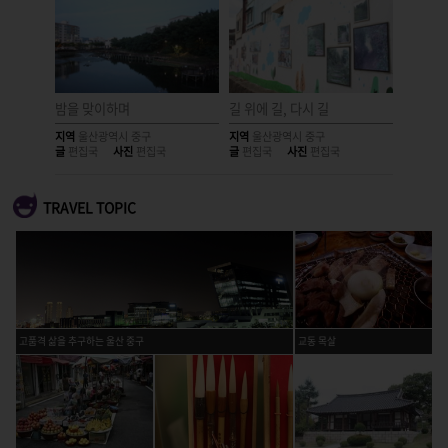
밤을 맞이하며
길 위에 길, 다시 길
기억을 
지역
울산광역시 중구
지역
울산광역시 중구
지역
울산
글
편집국
사진
편집국
글
편집국
사진
편집국
글
편집국
TRAVEL TOPIC
고품격 삶을 추구하는 울산 중구
교동 목살