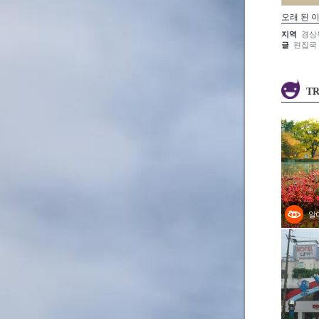
오래 된 
지역
경상
글
편집국
TR
알