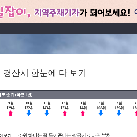
 경산시 한눈에 다 보기
도 순위 (최근 1년)
9월
10월
11월
12월
1월
2월
3월
129위
132위
143위
123위
14위
108위
139위
1
소원 하나는 꼭 들어준다는 팔공산 갓바위 부처
어보기