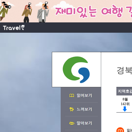
경북
지역호감
8월
142위
읽