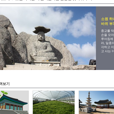
소원 하
바위 부
종교를 막
손을 모아
루아침에
라, 일종
각하고 이
고 사는 
껴보기