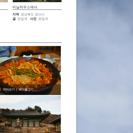
비닐하우스에서
그저 자연일 뿐
색을 입
지역
경상북도 경산시
지역
경상북도 경산시
지역
경
글
편집국
사진
편집국
글
편집국
사진
편집국
글
편집
먹어보기
복어불고기