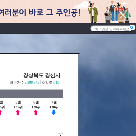
경상북도 경산시
방문자수
2,399,345
호감도
3.19
4월
5월
6월
7월
38위
135위
130위
138위