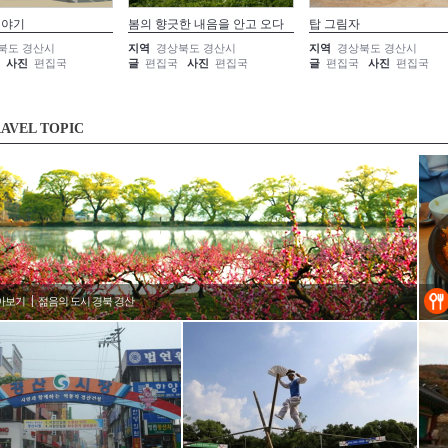
이야기
봄의 향긋한 내음을 안고 오다
탑 그림자
북도 경산시
지역
경상북도 경산시
지역
경상북도 경산시
사진
편집국
글
편집국
사진
편집국
글
편집국
사진
편집국
AVEL TOPIC
아보기
젊음의 도시 경북 경산