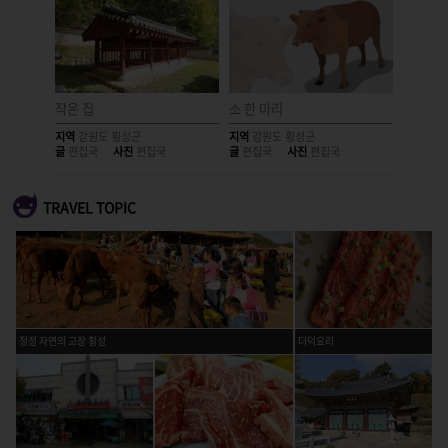
작은 집
소 한 마리
하늘과 
지역
강원도 횡성군
지역
강원도 횡성군
지역
강원
글
편집국
사진
편집국
글
편집국
사진
편집국
글
편집국
TRAVEL TOPIC
청정 자연의 고장 횡성
더덕요리