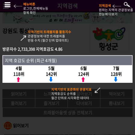
메뉴버튼
지역검색
지역검색
로그인,전체메뉴등
원하는 지역의 관광정보를
항목 확인
한눈에 다보기
강원도 횡성군
지역기반의 트래블피플 활동지수
관광정보에 대한 트래블피플
반응 수치 (월간 단위 업데이트)
방문자수
2,733,398
지역호감도
4.86
방문자수
2,733,398
지역호감도
4.86
지역 호감도 순위 (최근 4개월)
지역호감도 순위 (최근 4개월)
4월
5월
6월
7월
4월
5월
6월
7월
118위
142위
124위
128위
118위
142위
124위
128위
지역기반의 표준화된 관광지표
읽어보기
느껴보기
알아보기
먹어보기
지역호감도 순위를
월간 단위로 시각화한 데이터
둘러보기
즐겨보기
다녀보기
뽐내보기
트래블아울렛 상품 전체보기
읽어보기