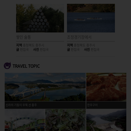
쌓인 술통
조정경기장에서
구슬픈 
지역
충청북도 충주시
지역
충청북도 충주시
지역
충청
글
편집국
사진
편집국
글
편집국
사진
편집국
글
편집국
TRAVEL TOPIC
신라의 기둥이 우뚝 선 충주
한우구이