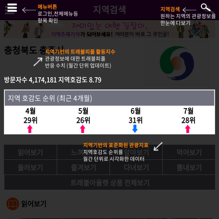
메뉴버튼
지역검색
지역검색
로그인,전체메뉴등
원하는 지역의 관광정보를
항목 확인
한눈에 다보기
충청북도 충주시
지역기반의 트래블피플 활동지수
관광정보에 대한 트래블피플
반응 수치 (월간 단위 업데이트)
방문자수
4,174,181
지역호감도
8.79
방문자수
4,174,181
지역호감도
8.79
지역 호감도 순위 (최근 4개월)
지역호감도 순위 (최근 4개월)
4월
5월
6월
7월
4월
5월
6월
7월
29위
26위
31위
28위
29위
26위
31위
28위
지역기반의 표준화된 관광지표
읽어보기
느껴보기
알아보기
먹어보기
지역호감도 순위를
월간 단위로 시각화한 데이터
둘러보기
즐겨보기
다녀보기
뽐내보기
트래블아울렛 상품 전체보기
읽어보기