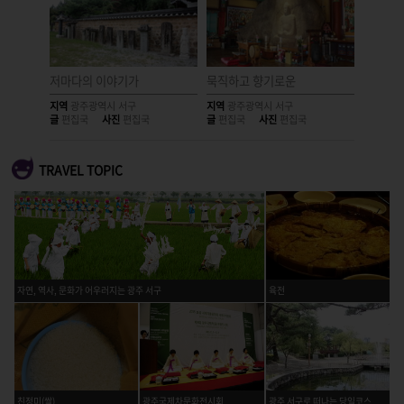
주 서구
저마다의 이야기가
묵직하고 향기로운
진흙 속
지역
광주광역시 서구
지역
광주광역시 서구
지역
광주
글
편집국
사진
편집국
글
편집국
사진
편집국
글
편집국
TRAVEL TOPIC
자연, 역사, 문화가 어우러지는 광주 서구
육전
친정미(쌀)
광주국제차문화전시회
광주 서구로 떠나는 당일코스