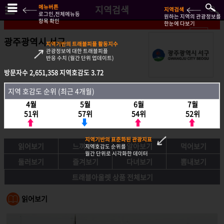
메뉴버튼
지역검색
지역검색
로그인,전체메뉴등
원하는 지역의 관광정보를
항목 확인
한눈에 다보기
광주광역시 서구
지역기반의 트래블피플 활동지수
관광정보에 대한 트래블피플
반응 수치 (월간 단위 업데이트)
방문자수
방문자수
2,651,358
2,651,358
지역호감도
지역호감도
3.72
3.72
지역호감도 순위 (최근 4개월)
지역 호감도 순위 (최근 4개월)
4월
4월
5월
5월
6월
6월
7월
7월
51위
51위
57위
57위
54위
54위
52위
52위
지역기반의 표준화된 관광지표
읽어보기
느껴보기
알아보기
먹어보기
지역호감도 순위를
월간 단위로 시각화한 데이터
둘러보기
즐겨보기
다녀보기
뽐내보기
트래블아울렛 상품 전체보기
읽어보기