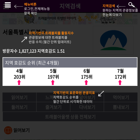
메뉴버튼
지역검색
지역검색
로그인,전체메뉴등
원하는 지역의 관광정보를
항목 확인
한눈에 다보기
서울특별시 도봉구
지역기반의 트래블피플 활동지수
관광정보에 대한 트래블피플
반응 수치 (월간 단위 업데이트)
방문자수
1,827,123
지역호감도
1.51
방문자수
1,827,123
지역호감도
1.51
지역 호감도 순위 (최근 4개월)
지역호감도 순위 (최근 4개월)
4월
5월
6월
7월
4월
5월
6월
7월
203위
197위
175위
172위
203위
197위
175위
172위
지역기반의 표준화된 관광지표
읽어보기
느껴보기
알아보기
먹어보기
지역호감도 순위를
월간 단위로 시각화한 데이터
둘러보기
즐겨보기
다녀보기
뽐내보기
트래블아울렛 상품 전체보기
읽어보기