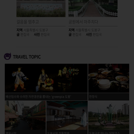
르는 도봉
걸음을 멈추고
공원에서 마주치다
길을 앞
지역
서울특별시 도봉구
지역
서울특별시 도봉구
지역
서울
글
편집국
사진
편집국
글
편집국
사진
편집국
글
편집국
TRAVEL TOPIC
배산임수와 수려한 자연경관을 뽐내는 ‘greenpia 도봉’
한정식
백운시장
도봉서원 전통향제
도봉구로 떠나는 당일코스