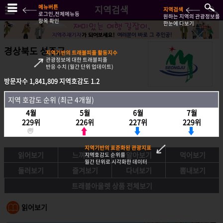
메뉴버튼
지역검색
지역검색
로그인,전체메뉴등
원하는 지역의 관광정보를
항목 확인
한눈에 다보기
경상북도 성주군
지역기반의 트래블피플 활동지수
관광정보에 대한 트래블피플
반응 수치 (월간 단위 업데이트)
방문자수
1,841,809
지역호감도
1.2
방문자수
1,841,809
지역호감도
1.2
지역 호감도 순위 (최근 4개월)
지역호감도 순위 (최근 4개월)
4월
5월
6월
7월
4월
5월
6월
7월
229위
226위
227위
229위
229위
226위
227위
229위
지역기반의 표준화된 관광지표
읽어보기
느껴보기
알아보기
먹어보기
지역호감도 순위를
월간 단위로 시각화한 데이터
둘러보기
즐겨보기
다녀보기
뽐내보기
트래블아울렛 상품 전체보기
읽어보기