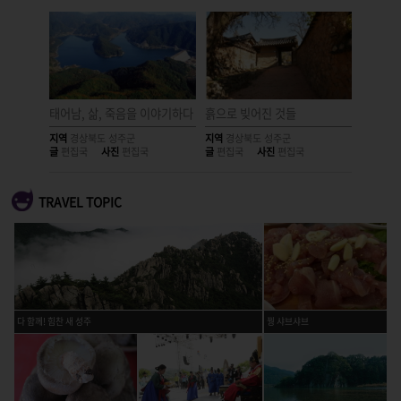
태어남, 삶, 죽음을 이야기하다
흙으로 빚어진 것들
그 어디
지역
경상북도 성주군
지역
경상북도 성주군
지역
경상
글
편집국
사진
편집국
글
편집국
사진
편집국
글
편집국
TRAVEL TOPIC
다 함께! 힘찬 새 성주
꿩 샤브샤브