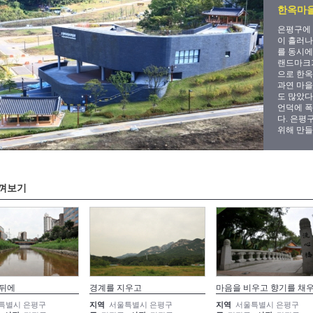
한옥마을
은평구에
이 흘러나
를 동시에
랜드마크가
으로 한옥
과연 마을
도 많았다
언덕에 폭
다. 은평
위해 만
껴보기
 뒤에
경계를 지우고
마음을 비우고 향기를 채
특별시 은평구
지역
서울특별시 은평구
지역
서울특별시 은평구