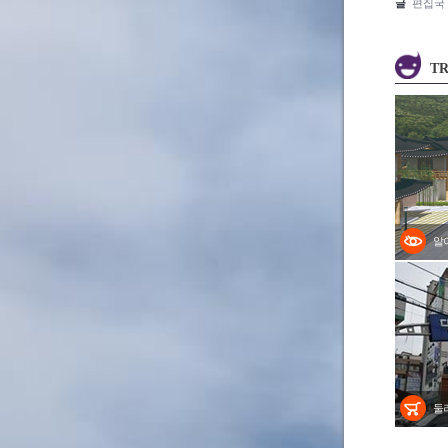
글
편집국
TR
알
둘