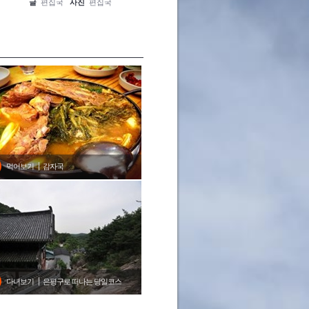
글
편집국
사진
편집국
글
편집국
사진
편집국
글
편집
먹어보기
감자국
다녀보기
은평구로 떠나는 당일코스