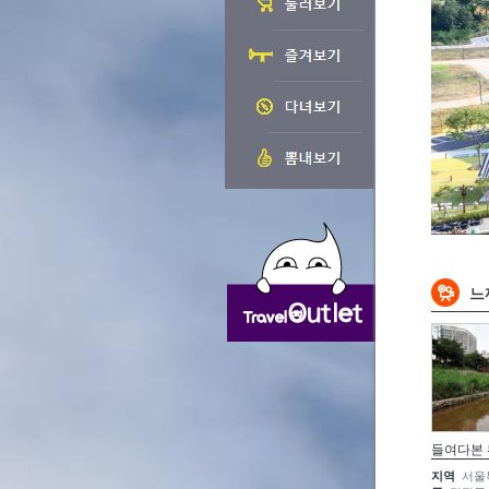
느
들여다본
지역
서울