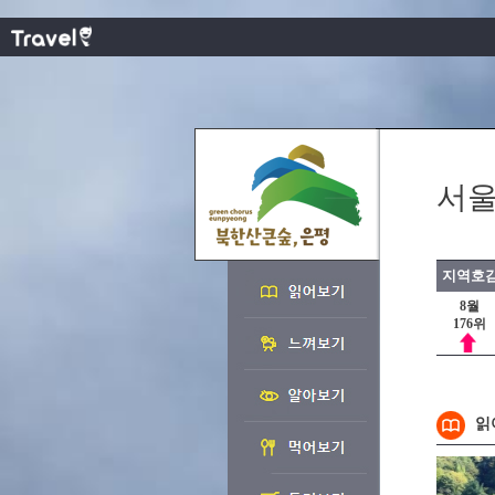
서울
지역호감
8월
176위
읽