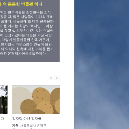
 속 든든한 박물관 하나
 처음 한옥마을을 조성한다는 소식
왔을 때, 많은 사람들이 기대와 우려
 표했다. 서울권에 또 다른 전통문화
 될 거라는 희망도 컸지만 그 이상
을 짓고 살 엄두가 나지 않는 현실에
이 조성되겠냐는 의문을 가진 사람
. 그렇게 반들반들한 한옥 가운데,
 안겨있는 거무스름한 건물이 보인
구의 역사와 한옥에 대한 이해를 돕기
들어진 은평역사한옥박물관이다.
우다
감자탕 아닌 감자국
끝자락에 비추어
넘겨 보
지역
서울특별시 은평구
지역
서울특별시 은평구
지역
서