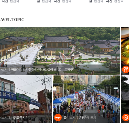
사진
편집국
글
편집국
사진
편집국
글
편집국
사진
편집국
AVEL TOPIC
아보기
마을이야기가 문화와 역사로 살아 숨 쉬는 ‘은평구’
러보기
대림골목시장
즐겨보기
은평누리축제