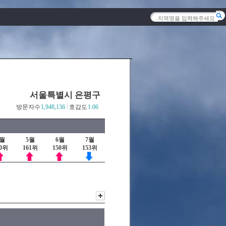
서울특별시 은평구
방문자수
1,948,136
호감도
1.06
4월
5월
6월
7월
70위
161위
150위
153위