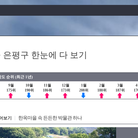
 은평구 한눈에 다 보기
도 순위 (최근 1년)
9월
10월
11월
12월
1월
2월
3월
175위
190위
186위
173위
208위
188위
187위
1
한옥마을 속 든든한 박물관 하나
어보기