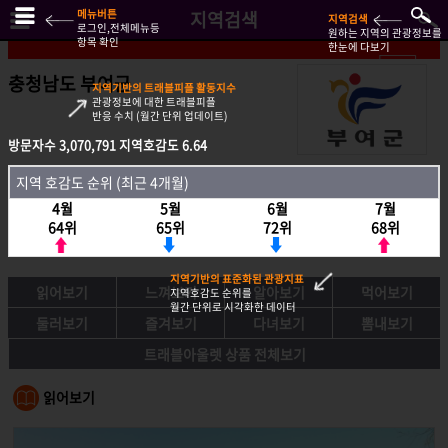
메뉴버튼
지역검색
지역검색
로그인,전체메뉴등
원하는 지역의 관광정보를
항목 확인
한눈에 다보기
충청남도 부여군
지역기반의 트래블피플 활동지수
관광정보에 대한 트래블피플
반응 수치 (월간 단위 업데이트)
방문자수
방문자수
3,070,791
3,070,791
지역호감도
지역호감도
6.64
6.64
지역호감도 순위 (최근 4개월)
지역 호감도 순위 (최근 4개월)
4월
4월
5월
5월
6월
6월
7월
7월
64위
64위
65위
65위
72위
72위
68위
68위
지역기반의 표준화된 관광지표
읽어보기
느껴보기
알아보기
먹어보기
지역호감도 순위를
월간 단위로 시각화한 데이터
둘러보기
즐겨보기
다녀보기
뽐내보기
트래블아울렛 상품 전체보기
읽어보기