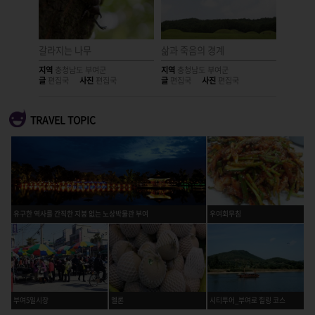
갈라지는 나무
삶과 죽음의 경계
사랑이 
지역
충청남도 부여군
지역
충청남도 부여군
지역
충청
글
편집국
사진
편집국
글
편집국
사진
편집국
글
편집국
TRAVEL TOPIC
유구한 역사를 간직한 지붕 없는 노상박물관 부여
우여회무침
부여5일시장
멜론
시티투어_부여로 힐링 코스