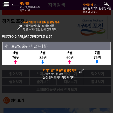
메뉴버튼
지역검색
지역검색
로그인,전체메뉴등
원하는 지역의 관광정보를
항목 확인
한눈에 다보기
경기도 포천시
지역기반의 트래블피플 활동지수
관광정보에 대한 트래블피플
반응 수치 (월간 단위 업데이트)
방문자수
방문자수
2,985,059
2,985,059
지역호감도
지역호감도
6.79
6.79
지역호감도 순위 (최근 4개월)
지역 호감도 순위 (최근 4개월)
4월
4월
5월
5월
6월
6월
7월
7월
76위
76위
85위
85위
60위
60위
75위
75위
지역기반의 표준화된 관광지표
읽어보기
느껴보기
알아보기
먹어보기
지역호감도 순위를
월간 단위로 시각화한 데이터
둘러보기
즐겨보기
다녀보기
뽐내보기
트래블아울렛 상품 전체보기
읽어보기