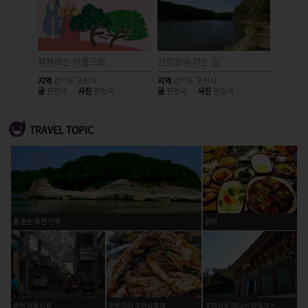
부부라는 이름으로
산정호수 가는 길
총총이 
지역
경기도 포천시
지역
경기도 포천시
지역
경기
글
편집국
사진
편집국
글
편집국
사진
편집국
글
편집국
TRAVEL TOPIC
흥 돋는 포천 산책
갈비
운천 전통시장
한방김치 주안상축제
포천시로 떠나는 당일코스