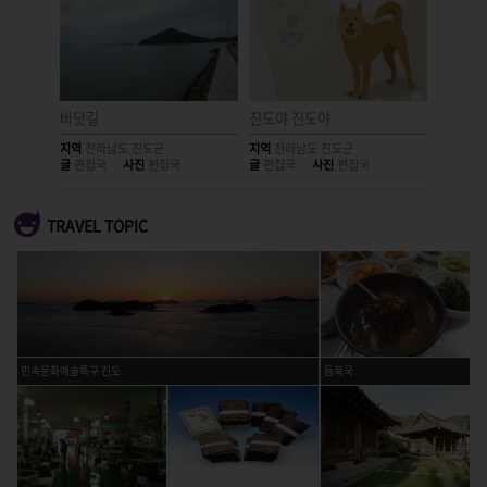
남도진성
바닷길
진도야 진도야
홍주 한
지역
전라남도 진도군
지역
전라남도 진도군
지역
전라
글
편집국
사진
편집국
글
편집국
사진
편집국
글
편집국
TRAVEL TOPIC
민속문화예술특구 진도
듬북국