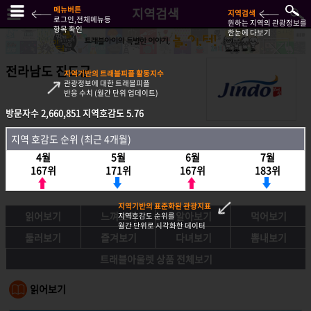
메뉴버튼
지역검색
지역검색
로그인,전체메뉴등
원하는 지역의 관광정보를
항목 확인
한눈에 다보기
전라남도 진도군
지역기반의 트래블피플 활동지수
관광정보에 대한 트래블피플
반응 수치 (월간 단위 업데이트)
방문자수
2,660,851
지역호감도
5.76
방문자수
2,660,851
지역호감도
5.76
지역 호감도 순위 (최근 4개월)
지역호감도 순위 (최근 4개월)
4월
5월
6월
7월
4월
5월
6월
7월
167위
171위
167위
183위
167위
171위
167위
183위
지역기반의 표준화된 관광지표
읽어보기
느껴보기
알아보기
먹어보기
지역호감도 순위를
월간 단위로 시각화한 데이터
둘러보기
즐겨보기
다녀보기
뽐내보기
트래블아울렛 상품 전체보기
읽어보기