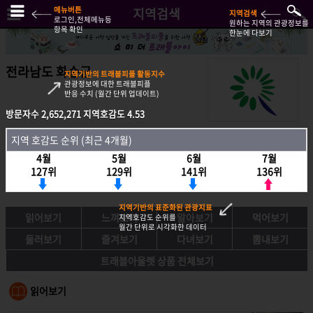
메뉴버튼
지역검색
지역검색
로그인,전체메뉴등
원하는 지역의 관광정보를
항목 확인
한눈에 다보기
전라남도 화순군
지역기반의 트래블피플 활동지수
관광정보에 대한 트래블피플
반응 수치 (월간 단위 업데이트)
방문자수
2,652,271
지역호감도
4.53
방문자수
2,652,271
지역호감도
4.53
지역 호감도 순위 (최근 4개월)
지역호감도 순위 (최근 4개월)
4월
5월
6월
7월
4월
5월
6월
7월
127위
129위
141위
136위
127위
129위
141위
136위
지역기반의 표준화된 관광지표
읽어보기
느껴보기
알아보기
먹어보기
지역호감도 순위를
월간 단위로 시각화한 데이터
둘러보기
즐겨보기
다녀보기
뽐내보기
트래블아울렛 상품 전체보기
읽어보기