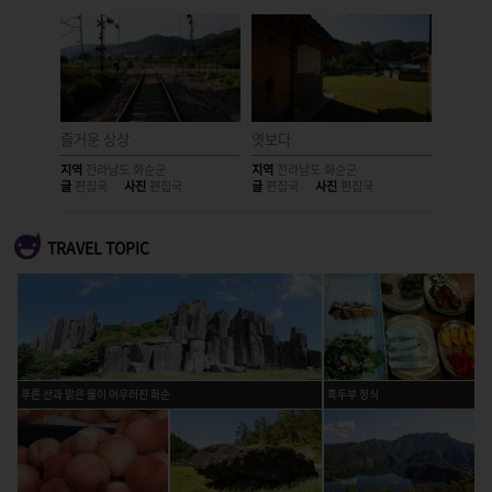
즐거운 상상
엿보다
거대한 
지역
전라남도 화순군
지역
전라남도 화순군
지역
전라
글
편집국
사진
편집국
글
편집국
사진
편집국
글
편집국
TRAVEL TOPIC
푸른 산과 맑은 물이 어우러진 화순
흑두부 정식