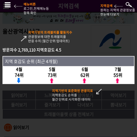
메뉴버튼
지역검색
지역검색
로그인,전체메뉴등
원하는 지역의 관광정보를
항목 확인
한눈에 다보기
울산광역시 남구
지역기반의 트래블피플 활동지수
관광정보에 대한 트래블피플
반응 수치 (월간 단위 업데이트)
방문자수
2,769,110
지역호감도
4.5
방문자수
2,769,110
지역호감도
4.5
지역 호감도 순위 (최근 4개월)
지역호감도 순위 (최근 4개월)
4월
5월
6월
7월
4월
5월
6월
7월
74위
73위
62위
55위
74위
73위
62위
55위
지역기반의 표준화된 관광지표
읽어보기
느껴보기
알아보기
먹어보기
지역호감도 순위를
월간 단위로 시각화한 데이터
둘러보기
즐겨보기
다녀보기
뽐내보기
트래블아울렛 상품 전체보기
읽어보기