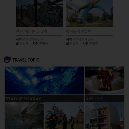
안녕, 이라는 그 말이
아직도 헤엄칠까
든든한 
지역
울산광역시 남구
지역
울산광역시 남구
지역
울산
글
편집국
사진
편집국
글
편집국
사진
편집국
글
편집국
TRAVEL TOPIC
해양관광산업의 메카 울산 남구
장생포 고래고기