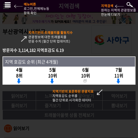
메뉴버튼
지역검색
지역검색
로그인,전체메뉴등
원하는 지역의 관광정보를
항목 확인
한눈에 다보기
부산광역시 사하구
지역기반의 트래블피플 활동지수
관광정보에 대한 트래블피플
반응 수치 (월간 단위 업데이트)
방문자수
3,114,182
지역호감도
6.19
방문자수
3,114,182
지역호감도
6.19
지역 호감도 순위 (최근 4개월)
지역호감도 순위 (최근 4개월)
4월
5월
6월
7월
4월
5월
6월
7월
8위
10위
10위
11위
8위
10위
10위
11위
지역기반의 표준화된 관광지표
읽어보기
느껴보기
알아보기
먹어보기
지역호감도 순위를
월간 단위로 시각화한 데이터
둘러보기
즐겨보기
다녀보기
뽐내보기
트래블아울렛 상품 전체보기
읽어보기