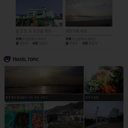
이루다
발 도장, 눈 도장을 찍다
해변가에 서서
벽화를 
지역
부산광역시 사하구
지역
부산광역시 사하구
지역
부산
글
편집국
사진
편집국
글
편집국
사진
편집국
글
편집국
TRAVEL TOPIC
절경 품은 철새들의 낙원, 부산 사하구
멍게 비빔밥