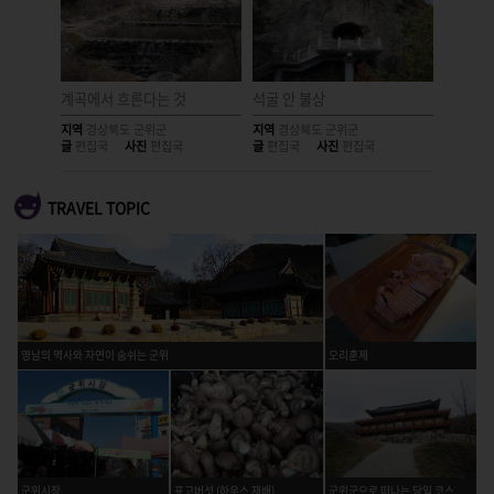
계곡에서 흐른다는 것
석굴 안 불상
화본역
지역
경상북도 군위군
지역
경상북도 군위군
지역
경상
글
편집국
사진
편집국
글
편집국
사진
편집국
글
편집국
TRAVEL TOPIC
영남의 역사와 자연이 숨쉬는 군위
오리훈제
군위시장
표고버섯 (하우스 재배)
군위군으로 떠나는 당일 코스