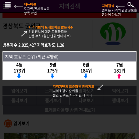
메뉴버튼
지역검색
지역검색
로그인,전체메뉴등
원하는 지역의 관광정보를
항목 확인
한눈에 다보기
경상북도 군위군
지역기반의 트래블피플 활동지수
관광정보에 대한 트래블피플
반응 수치 (월간 단위 업데이트)
방문자수
방문자수
2,025,427
2,025,427
지역호감도
지역호감도
1.28
1.28
지역호감도 순위 (최근 4개월)
지역 호감도 순위 (최근 4개월)
4월
4월
5월
5월
6월
6월
7월
7월
173위
173위
175위
175위
184위
184위
181위
181위
지역기반의 표준화된 관광지표
읽어보기
느껴보기
알아보기
먹어보기
지역호감도 순위를
월간 단위로 시각화한 데이터
둘러보기
즐겨보기
다녀보기
뽐내보기
트래블아울렛 상품 전체보기
읽어보기