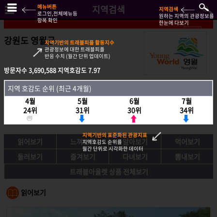
메뉴버튼
지역검색
지역검색
로그인,전체메뉴등
원하는 지역의 관광정보를
항목 확인
한눈에 다보기
강원도 영월군
지역기반의 트래블피플 활동지수
관광정보에 대한 트래블피플
반응 수치 (월간 단위 업데이트)
방문자수
방문자수
3,690,588
3,690,588
지역호감도
지역호감도
7.97
7.97
지역호감도 순위 (최근 4개월)
지역 호감도 순위 (최근 4개월)
4월
4월
5월
5월
6월
6월
7월
7월
24위
24위
31위
31위
30위
30위
34위
34위
지역기반의 표준화된 관광지표
읽어보기
느껴보기
알아보기
먹어보기
지역호감도 순위를
월간 단위로 시각화한 데이터
둘러보기
즐겨보기
다녀보기
뽐내보기
트래블아울렛 상품 전체보기
읽어보기