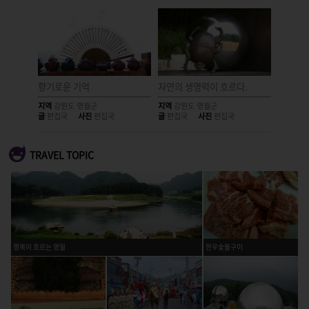
 고장
향기로운 기억
자연의 생명력이 흐르다.
빼곡한 
지역
강원도 영월군
지역
강원도 영월군
지역
강원
글
편집국
사진
편집국
글
편집국
사진
편집국
글
편집국
TRAVEL TOPIC
행복이 흐르는 영월
한우숯불구이