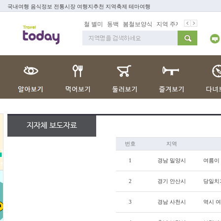
국내여행 음식정보 전통시장 여행지추천 지역축제 테마여행
봄철 별미
동백
봄철보양식
지역 주재기자
쇼 미 더 트래
지자체 보도자료
번호
지역
1
경남 밀양시
여름이
2
경기 안산시
당일치
3
경남 사천시
역시 여