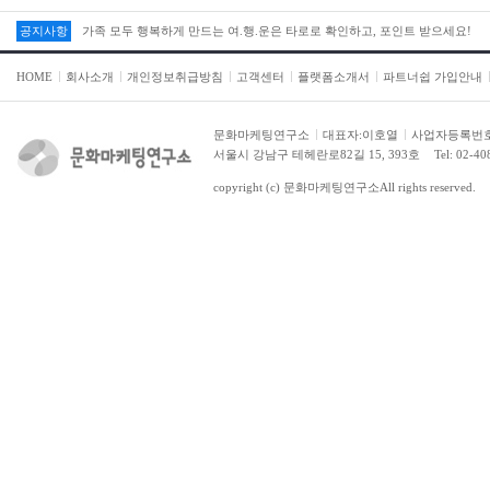
가족 모두 행복하게 만드는 여.행.운은 타로로 확인하고, 포인트 받으세요!
공지사항
가족 모두 행복하게 만드는 여.행.운은 타로로 확인하고, 포인트 받으세요!
HOME
회사소개
개인정보취급방침
고객센터
플랫폼소개서
파트너쉽 가입안내
문화마케팅연구소
대표자:이호열
사업자등록번호:2
서울시 강남구 테헤란로82길 15, 393호
Tel: 02-4
copyright (c)
문화마케팅연구소
All rights reserved.