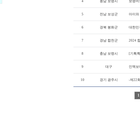
4
충남 보령시
보령머
5
전남 보성군
아이와 
6
경북 봉화군
대한민
7
경남 합천군
2024
8
충남 보령시
[기획특
9
대구
인맥보다
10
경기 광주시
-제22회
1