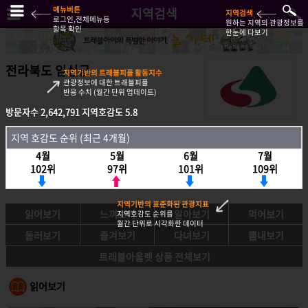
메뉴버튼
지역검색
지역검색
로그인,전체메뉴등
원하는 지역의 관광정보를
항목 확인
한눈에 다보기
전라북도 임실군
지역기반의 트래블피플 활동지수
관광정보에 대한 트래블피플
반응 수치 (월간 단위 업데이트)
방문자수
2,642,791
지역호감도
5.8
방문자수
2,642,791
지역호감도
5.8
지역 호감도 순위 (최근 4개월)
지역호감도 순위 (최근 4개월)
4월
5월
6월
7월
4월
5월
6월
7월
102위
97위
101위
109위
102위
97위
101위
109위
지역기반의 표준화된 관광지표
읽어보기
느껴보기
알아보기
먹어보기
지역호감도 순위를
월간 단위로 시각화한 데이터
둘러보기
즐겨보기
다녀보기
뽐내보기
트래블아울렛 상품 전체보기
읽어보기