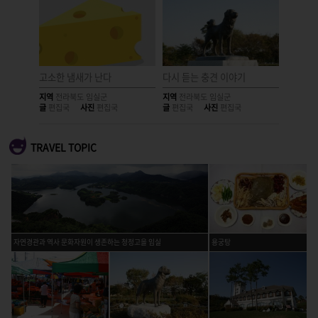
문화
고소한 냄새가 난다
다시 듣는 충견 이야기
웃음이 
지역
전라북도 임실군
지역
전라북도 임실군
지역
전라
글
편집국
사진
편집국
글
편집국
사진
편집국
글
편집국
TRAVEL TOPIC
자연경관과 역사 문화자원이 생존하는 청정고을 임실
용궁탕