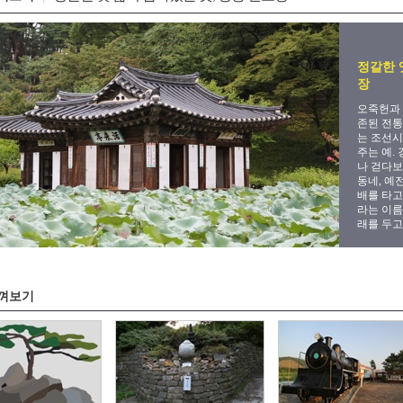
정갈한 
장
오죽헌과 
존된 전통
는 조선시
주는 예.
나 걷다보
동네, 예
배를 타
라는 이름
래를 두고
껴보기