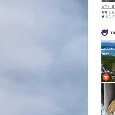
말하기 좋
지역
강원
글
편집국
TR
알