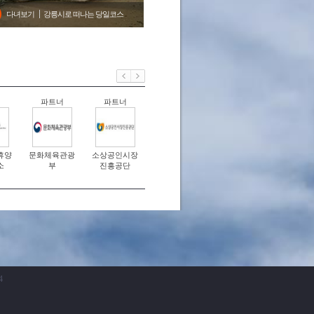
다녀보기
강릉시로 떠나는 당일코스
너
파트너
파트너
파트너
파트너
파트
휴양
문화체육관광
소상공인시장
참소리 축음기
커피커퍼
코레일관
소
부
진흥공단
·에디슨과학박
발
물관
4