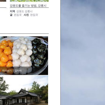
강원도를 즐기는 방법, 강릉시
따라 밟기
낯선 섬
지역
강원도 강릉시
지역
강원도 강릉시
지역
강
글
편집국
사진
편집국
글
편집국
사진
편집국
글
편집
먹어보기
감자떡