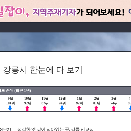
 강릉시 한눈에 다 보기
도 순위 (최근 1년)
9월
10월
11월
12월
1월
2월
3월
101위
92위
87위
94위
92위
81위
74위
8
정갈한 옛 삶이 남아있는 곳, 강릉 선교장
어보기