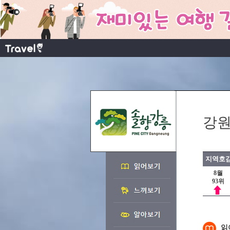
강원
지역호감
8월
93위
읽