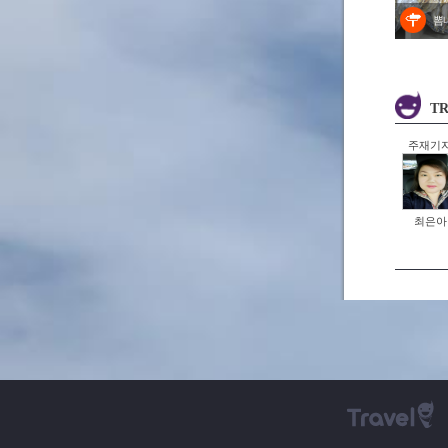
뽐
TR
주재기
최은아