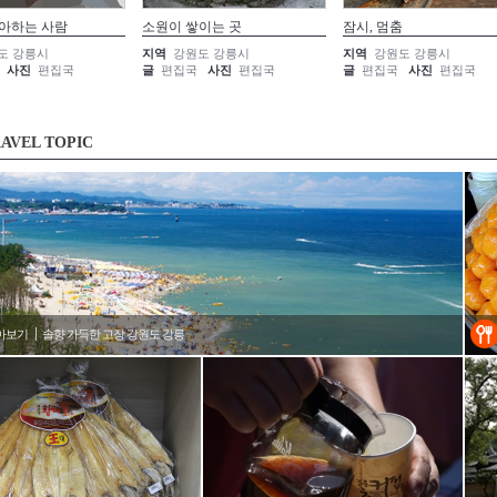
아하는 사람
소원이 쌓이는 곳
잠시, 멈춤
도 강릉시
지역
강원도 강릉시
지역
강원도 강릉시
사진
편집국
글
편집국
사진
편집국
글
편집국
사진
편집국
AVEL TOPIC
아보기
솔향 가득한 고장 강원도 강릉