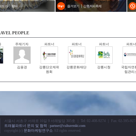
내보기
황태
즐겨보기
강릉커피축제
AVEL PEOPLE
자
주재기자
파트너
파트너
파트너
파트
김용경
강릉단오제위
강릉문화재단
강릉시청
국립자연
원회
림관리
서울시 서초구 서래로 10길 9 서래빌딩 305호 ｜ Tel: 02-408-9274 ｜ Fax: 02-595-927
트래블파트너 문의 및 협력 : partner@culturemkt.com
copyright (c)
문화마케팅연구소
All rights reserved.