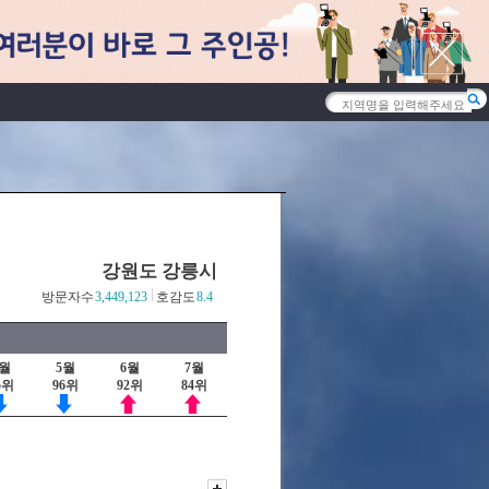
강원도 강릉시
방문자수
3,449,123
호감도
8.4
4월
5월
6월
7월
5위
96위
92위
84위