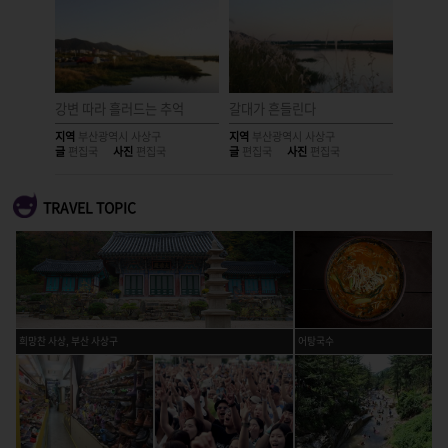
강변 따라 흘러드는 추억
갈대가 흔들린다
경기 시
지역
부산광역시 사상구
지역
부산광역시 사상구
지역
부산
글
편집국
사진
편집국
글
편집국
사진
편집국
글
편집국
TRAVEL TOPIC
희망찬 사상, 부산 사상구
어탕국수