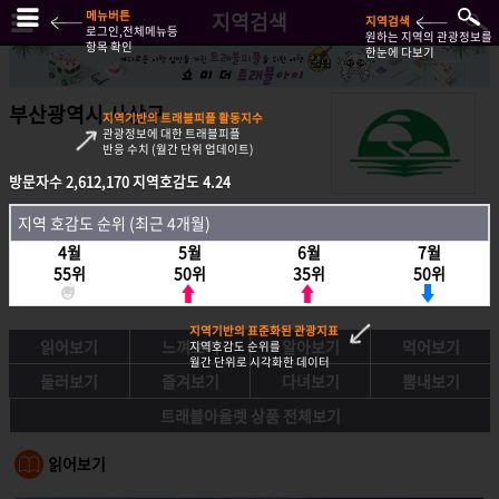
메뉴버튼
지역검색
지역검색
로그인,전체메뉴등
원하는 지역의 관광정보를
항목 확인
한눈에 다보기
부산광역시 사상구
지역기반의 트래블피플 활동지수
관광정보에 대한 트래블피플
반응 수치 (월간 단위 업데이트)
방문자수
2,612,170
지역호감도
4.24
방문자수
2,612,170
지역호감도
4.24
지역 호감도 순위 (최근 4개월)
지역호감도 순위 (최근 4개월)
4월
5월
6월
7월
4월
5월
6월
7월
55위
50위
35위
50위
55위
50위
35위
50위
지역기반의 표준화된 관광지표
읽어보기
느껴보기
알아보기
먹어보기
지역호감도 순위를
월간 단위로 시각화한 데이터
둘러보기
즐겨보기
다녀보기
뽐내보기
트래블아울렛 상품 전체보기
읽어보기