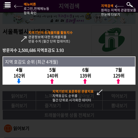
메뉴버튼
지역검색
지역검색
로그인,전체메뉴등
원하는 지역의 관광정보를
항목 확인
한눈에 다보기
서울특별시 서대문구
지역기반의 트래블피플 활동지수
관광정보에 대한 트래블피플
반응 수치 (월간 단위 업데이트)
방문자수
2,500,686
지역호감도
3.93
방문자수
2,500,686
지역호감도
3.93
지역 호감도 순위 (최근 4개월)
지역호감도 순위 (최근 4개월)
4월
5월
6월
7월
4월
5월
6월
7월
162위
140위
139위
129위
162위
140위
139위
129위
지역기반의 표준화된 관광지표
읽어보기
느껴보기
알아보기
먹어보기
지역호감도 순위를
월간 단위로 시각화한 데이터
둘러보기
즐겨보기
다녀보기
뽐내보기
트래블아울렛 상품 전체보기
읽어보기