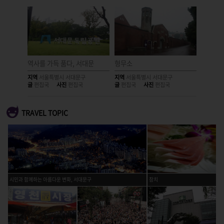
는 곳
역사를 가득 품다, 서대문
형무소
평소에는
지역
서울특별시 서대문구
지역
서울특별시 서대문구
지역
서울
글
편집국
사진
편집국
글
편집국
사진
편집국
글
편집국
TRAVEL TOPIC
시민과 함께하는 아름다운 변화, 서대문구
참치