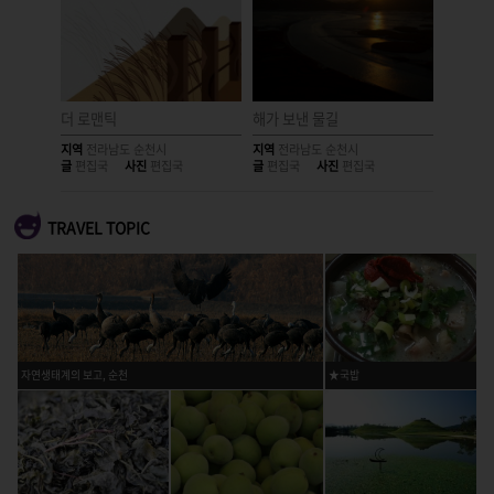
 순천
더 로맨틱
해가 보낸 물길
소박한 
지역
전라남도 순천시
지역
전라남도 순천시
지역
전라
글
편집국
사진
편집국
글
편집국
사진
편집국
글
편집국
TRAVEL TOPIC
자연생태계의 보고, 순천
★국밥