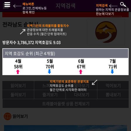
메뉴버튼
지역검색
지역검색
로그인,전체메뉴등
원하는 지역의 관광정보를
항목 확인
한눈에 다보기
전라남도 순천시
지역기반의 트래블피플 활동지수
관광정보에 대한 트래블피플
반응 수치 (월간 단위 업데이트)
방문자수
방문자수
3,786,372
3,786,372
지역호감도
지역호감도
9.03
9.03
지역호감도 순위 (최근 4개월)
지역 호감도 순위 (최근 4개월)
4월
4월
5월
5월
6월
6월
7월
7월
58위
58위
70위
70위
67위
67위
71위
71위
지역기반의 표준화된 관광지표
읽어보기
느껴보기
알아보기
먹어보기
지역호감도 순위를
월간 단위로 시각화한 데이터
둘러보기
즐겨보기
다녀보기
뽐내보기
트래블아울렛 상품 전체보기
읽어보기