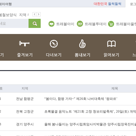
대한민국
들썩들썩
 테마여행
로그
봄철보양식
지역 주재기자
쇼 미 더 트래블아이
봄꽃
벚꽃명소
트래블아이
트래블투데이
트래블아울
호
지역
제목
1
전남 함평군
“봄이다, 함평 가자~” 제26회 나비대축제 ‘팡파르’
2
전북 고창군
초록물결 음악노트 ‘제21회 고창 청보리밭축제’, 20일(토) 개
3
경기 양주시
올해 봄나들이는 양주시립회암사지박물관·양주시립장욱진미