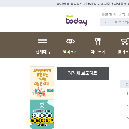
국내여행 음식정보 전통시장 여행지추천 지역축제
봄철 별미
동백
지자체 보도자료
번
3
3
3