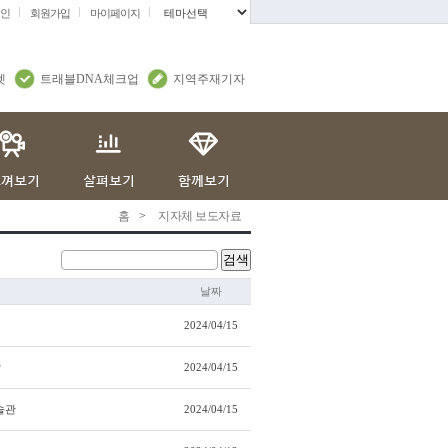
인
회원가입
마이페이지
.
렛
트래블DNA체크업
지역주재기자
홈
>
지자체 보도자료
검색
날짜
2024/04/15
막
2024/04/15
술관
2024/04/15