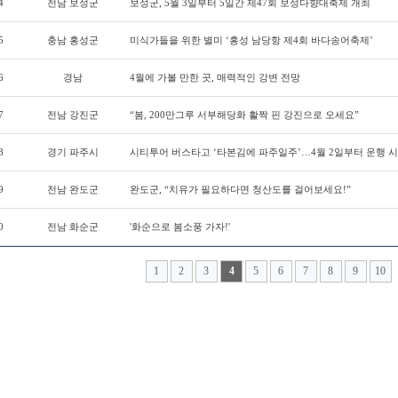
4
전남 보성군
보성군, 5월 3일부터 5일간 제47회 보성다향대축제 개최
5
충남 홍성군
미식가들을 위한 별미 ‘홍성 남당항 제4회 바다송어축제’
6
경남
4월에 가볼 만한 곳, 매력적인 강변 전망
7
전남 강진군
“봄, 200만그루 서부해당화 활짝 핀 강진으로 오세요”
8
경기 파주시
시티투어 버스타고 ‘타본김에 파주일주’…4월 2일부터 운행 
9
전남 완도군
완도군, “치유가 필요하다면 청산도를 걸어보세요!”
0
전남 화순군
'화순으로 봄소풍 가자!'
1
2
3
4
5
6
7
8
9
10