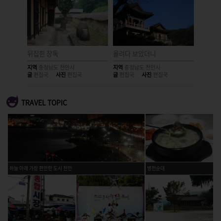
뒤집힌 장독
올려다 보았더니
독립을 
지역
충청남도 천안시
지역
충청남도 천안시
지역
충청
글
편집국
사진
편집국
글
편집국
사진
편집국
글
편집국
TRAVEL TOPIC
하늘 아래 가장 편안한 도시 천안
병천순대