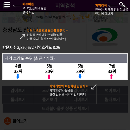
메뉴버튼
지역검색
지역검색
로그인,전체메뉴등
원하는 지역의 관광정보를
항목 확인
한눈에 다보기
충청남도 천안시
지역기반의 트래블피플 활동지수
관광정보에 대한 트래블피플
반응 수치 (월간 단위 업데이트)
방문자수
3,820,672
지역호감도
8.26
방문자수
3,820,672
지역호감도
8.26
지역 호감도 순위 (최근 4개월)
지역호감도 순위 (최근 4개월)
4월
5월
6월
7월
4월
5월
6월
7월
33위
30위
39위
33위
33위
30위
39위
33위
지역기반의 표준화된 관광지표
읽어보기
느껴보기
알아보기
먹어보기
지역호감도 순위를
월간 단위로 시각화한 데이터
둘러보기
즐겨보기
다녀보기
뽐내보기
트래블아울렛 상품 전체보기
읽어보기