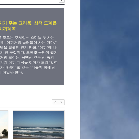
끼가 주는 그리움, 삼척 도계읍
이끼계곡
도 모르는 것처럼··· 스며들 듯 사는
천히, 이끼처럼 들러붙어 사는 거다.”
넷을 달궜던 인기 만화, ‘이끼’에 나
의 한 구절이다. 초록빛 융단이 펼쳐
처럼 보이는, 육백산 깊은 산 속의
건리 이끼 계곡을 찾아가 보았다. 여
가 배워야 할 것은 “더불어 함께 산
이 아닐까 한다.