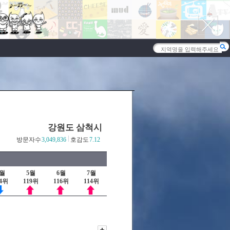
강원도 삼척시
방문자수
3,049,836
호감도
7.12
4월
5월
6월
7월
24위
119위
116위
114위