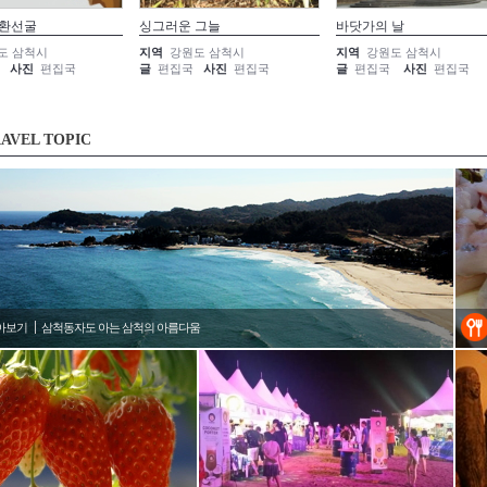
 환선굴
싱그러운 그늘
바닷가의 날
도 삼척시
지역
강원도 삼척시
지역
강원도 삼척시
사진
편집국
글
편집국
사진
편집국
글
편집국
사진
편집국
AVEL TOPIC
아보기
삼척동자도 아는 삼척의 아름다움