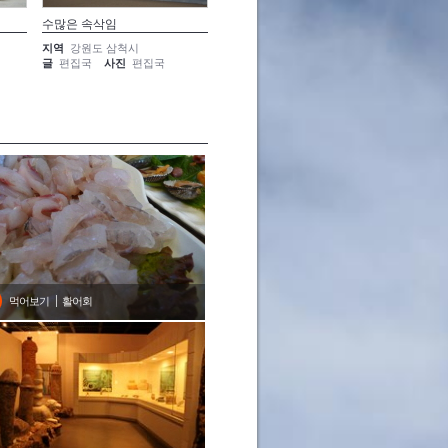
수많은 속삭임
바다에게 보내는 노래
나무로 
지역
강원도 삼척시
지역
강원도 삼척시
지역
강
글
편집국
사진
편집국
글
편집국
사진
편집국
글
편집
먹어보기
활어회