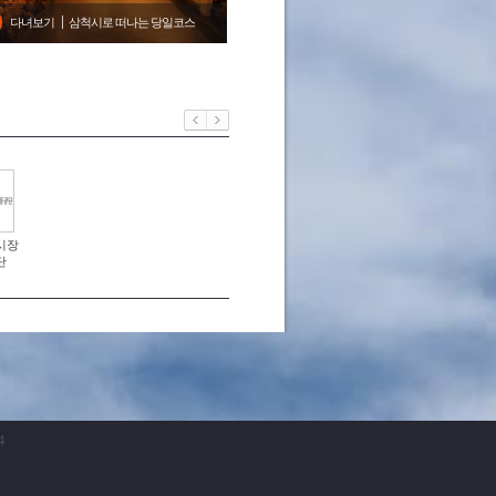
다녀보기
삼척시로 떠나는 당일코스
너
시장
단
4