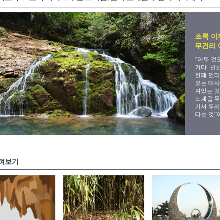
초록 이
무건리 
“아무 것
거다. 천
한때 인터
오는 대사
져있는 것
도계읍 무
기서 우리
다는 것”
껴보기