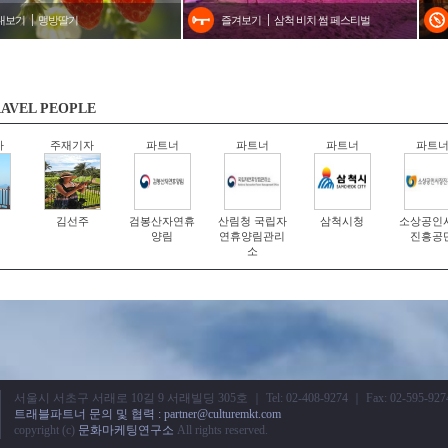
내보기
맹방딸기
즐겨보기
삼척 비치 썸 페스티벌
AVEL PEOPLE
자
주재기자
파트너
파트너
파트너
파트
김선주
검봉산자연휴
산림청 국립자
삼척시청
소상공인
양림
연휴양림관리
진흥공
소
서울시 서초구 서래로 10길 9 서래빌딩 305호 ｜ Tel: 02-408-9274 ｜ Fax: 02-595-927
트래블파트너 문의 및 협력 : partner@culturemkt.com
copyright (c)
문화마케팅연구소
All rights reserved.