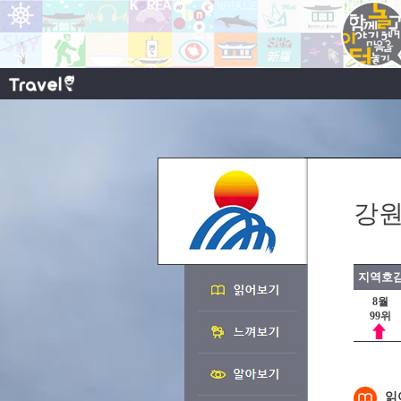
강원
지역호감
8월
99위
읽