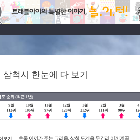
 삼척시 한눈에 다 보기
도 순위 (최근 1년)
9월
10월
11월
12월
1월
2월
3월
112위
106위
97위
120위
212위
111위
90위
1
초록 이끼가 주는 그리움, 삼척 도계읍 무건리 이끼계곡
어보기