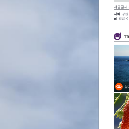
대금굴과
지역
강원
글
편집국
TR
알