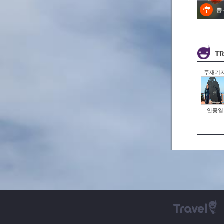
뽐
TR
주재기
안중열